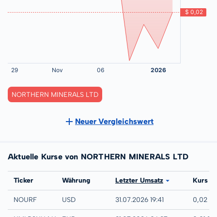
NORTHERN MINERALS LTD
Neuer Vergleichswert
Aktuelle Kurse von NORTHERN MINERALS LTD
Börse
Ticker
Währung
Letzter Umsatz
Kurs
UTC
NOURF
USD
31.07.2026 19:41
0,02 U