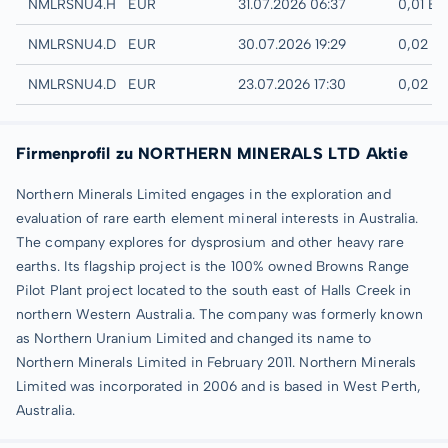
Hamburg
NMLRSNU4.HAMB
EUR
31.07.2026 06:37
0,01 E
Quotrix
NMLRSNU4.DUSD
EUR
30.07.2026 19:29
0,02 E
Düsseldorf
NMLRSNU4.DUSB
EUR
23.07.2026 17:30
0,02 E
Firmenprofil zu NORTHERN MINERALS LTD Aktie
Northern Minerals Limited engages in the exploration and
evaluation of rare earth element mineral interests in Australia.
The company explores for dysprosium and other heavy rare
earths. Its flagship project is the 100% owned Browns Range
Pilot Plant project located to the south east of Halls Creek in
northern Western Australia. The company was formerly known
as Northern Uranium Limited and changed its name to
Northern Minerals Limited in February 2011. Northern Minerals
Limited was incorporated in 2006 and is based in West Perth,
Australia.