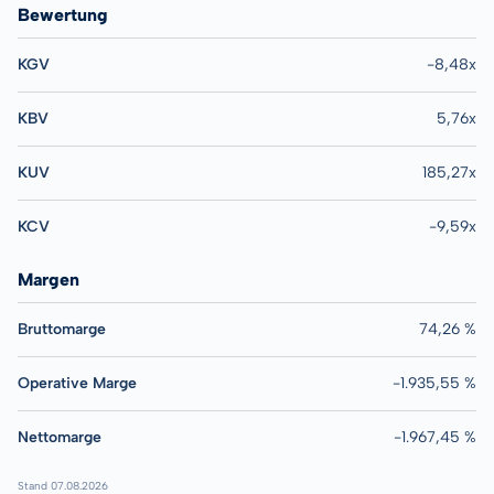
Bewertung
KGV
-8,48x
KBV
5,76x
KUV
185,27x
KCV
-9,59x
Margen
Bruttomarge
74,26 %
Operative Marge
-1.935,55 %
Nettomarge
-1.967,45 %
Stand 07.08.2026