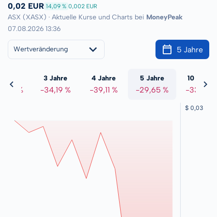
0,02 EUR
14,09 %
0,002 EUR
ASX (XASX) · Aktuelle Kurse und Charts bei
MoneyPeak
07.08.2026 13:36
5 Jahre
Wertveränderung
 Jahre
3 Jahre
4 Jahre
5 Jahre
10 Jahre
4,66 %
-34,19 %
-39,11 %
-29,65 %
-33,71 %