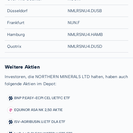
Düsseldorf
NMLRSNU4.DUSB
Frankfurt
NUN.F
Hamburg
NMLRSNU4.HAMB
Quotrix
NMLRSNU4.DUSD
Weitere Aktien
Investoren, die NORTHERN MINERALS LTD halten, haben auch
folgende Aktien im Depot:
BNP P.EASY-ECPI CEL UETFC ETF
EQUINOR ASA NK 2,50 AKTIE
ISV-AGRIBUSIN.U.ETF DLA ETF