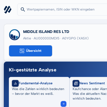
MIDDLE ISLAND RES LTD
Aktie · AU000000MDI5
· A0YGPG
(XASX)
Übersicht
KI-gestützte Analyse
Fundamental-Analyse
News Sentiment
Was die Zahlen wirklich bedeuten
Kaufchance oder Alar
– bevor der Markt es weiß.
Was die aktuellen Nac
wirklich bedeuten.