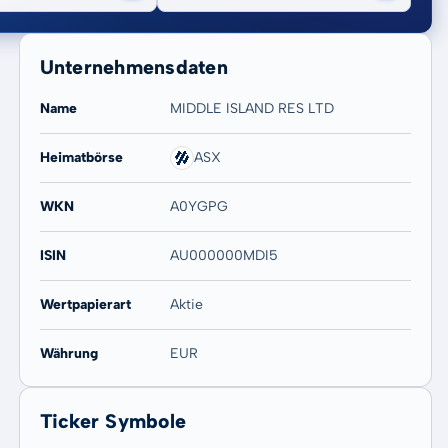
Unternehmensdaten
Name
MIDDLE ISLAND RES LTD
Heimatbörse
ASX
20 Jahre
Max
WKN
A0YGPG
125,00 %
125,00 %
ISIN
AU000000MDI5
Wertpapierart
Aktie
Währung
EUR
Ticker Symbole