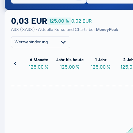
0,03 EUR
125,00 %
0,02 EUR
ASX (XASX) · Aktuelle Kurse und Charts bei
MoneyPeak
Wertveränderung
3 Monate
6 Monate
Jahr bis heute
1 Jahr
2 Ja
0,00 %
125,00 %
125,00 %
125,00 %
125,0