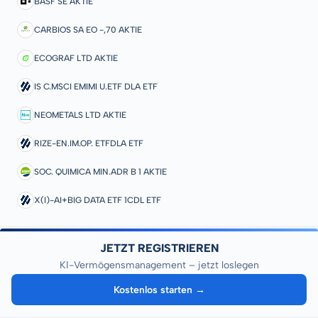
BASF SE AKTIE
CARBIOS SA EO -,70 AKTIE
ECOGRAF LTD AKTIE
IS C.MSCI EMIMI U.ETF DLA ETF
NEOMETALS LTD AKTIE
RIZE-EN.IM.OP. ETFDLA ETF
SOC. QUIMICA MIN.ADR B 1 AKTIE
X(I)-AI+BIG DATA ETF 1CDL ETF
JETZT REGISTRIEREN
KI-Vermögensmanagement – jetzt loslegen
Kostenlos starten →