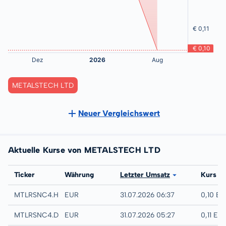
METALSTECH LTD
Neuer Vergleichswert
Aktuelle Kurse von METALSTECH LTD
Börse
Ticker
Währung
Letzter Umsatz
Kurs
Hamburg
MTLRSNC4.HAMB
EUR
31.07.2026 06:37
0,10 E
Quotrix
MTLRSNC4.DUSD
EUR
31.07.2026 05:27
0,11 EU