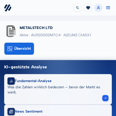
METALSTECH LTD
Aktie · AU000000MTC4
· A2DJM2
(XASX)
Übersicht
KI-gestützte Analyse
Fundamental-Analyse
Was die Zahlen wirklich bedeuten – bevor der Markt es
weiß.
News Sentiment