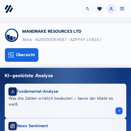
MANDRAKE RESOURCES LTD
Aktie · AU0000054587
· A2PP4Y
(XASX)
Übersicht
KI-gestützte Analyse
Fundamental-Analyse
Was die Zahlen wirklich bedeuten – bevor der Markt es
weiß.
News Sentiment