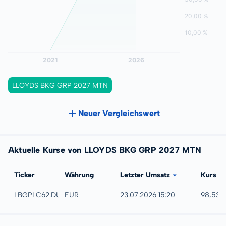
LLOYDS BKG GRP 2027 MTN
Neuer Vergleichswert
Aktuelle Kurse von LLOYDS BKG GRP 2027 MTN
Börse
Ticker
Währung
Letzter Umsatz
Kurs
Düsseldorf
LBGPLC62.DUSB
EUR
23.07.2026 15:20
98,53 