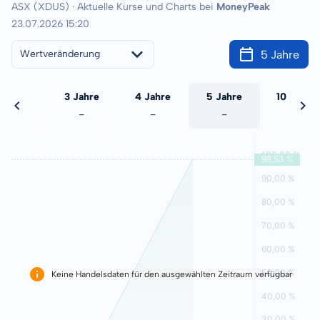
ASX (XDUS) · Aktuelle Kurse und Charts bei
MoneyPeak
23.07.2026 15:20
5 Jahre
Wertveränderung
 Jahre
3 Jahre
4 Jahre
5 Jahre
10 Jahre
-
-
-
-
-
Keine Handelsdaten für den ausgewählten Zeitraum verfügbar