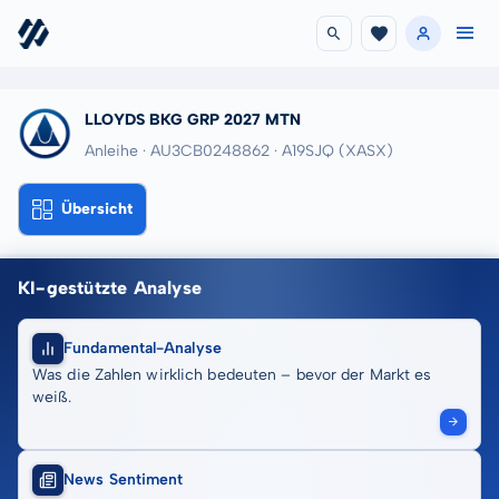
LLOYDS BKG GRP 2027 MTN
Anleihe · AU3CB0248862
· A19SJQ
(XASX)
Übersicht
KI-gestützte Analyse
Fundamental-Analyse
Was die Zahlen wirklich bedeuten – bevor der Markt es
weiß.
News Sentiment