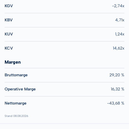
KGV
-2,74x
KBV
4,71x
KUV
1,24x
KCV
14,62x
Margen
Bruttomarge
29,20 %
Operative Marge
16,32 %
Nettomarge
-43,68 %
Stand 08.08.2026