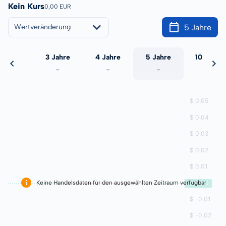
Kein Kurs
0,00 EUR
5 Jahre
Wertveränderung
 Jahre
3 Jahre
4 Jahre
5 Jahre
10 Jahre
-
-
-
-
-
Keine Handelsdaten für den ausgewählten Zeitraum verfügbar