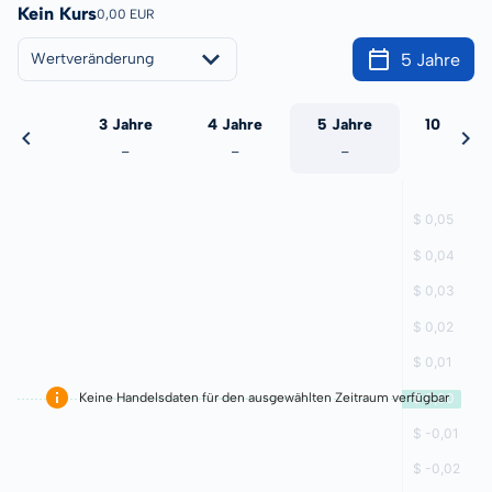
Kein Kurs
0,00 EUR
5 Jahre
Wertveränderung
 Jahre
3 Jahre
4 Jahre
5 Jahre
10 Jahre
-
-
-
-
-
Keine Handelsdaten für den ausgewählten Zeitraum verfügbar