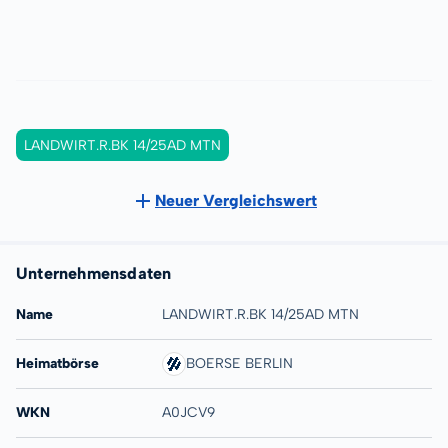
LANDWIRT.R.BK 14/25AD MTN
Neuer Vergleichswert
Unternehmensdaten
Name
LANDWIRT.R.BK 14/25AD MTN
Heimatbörse
BOERSE BERLIN
WKN
A0JCV9