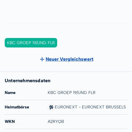
KBC GROEP 19/UND. FLR
Neuer Vergleichswert
Unternehmensdaten
Name
KBC GROEP 19/UND. FLR
Heimatbörse
EURONEXT - EURONEXT BRUSSELS
WKN
A2RYQB