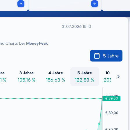
31.07.2026 15:10
nd Charts bei
MoneyPeak
5 Jahre
hre
3 Jahre
4 Jahre
5 Jahre
10 Jahre
1 %
105,16 %
156,63 %
122,83 %
208,60 %