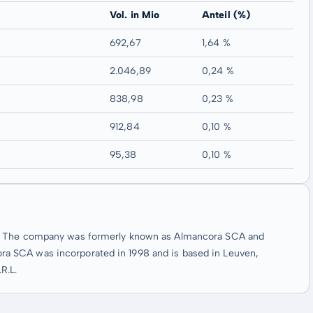
Vol. in Mio
Anteil (%)
692,67
1,64 %
2.046,89
0,24 %
838,98
0,23 %
912,84
0,10 %
95,38
0,10 %
A. The company was formerly known as Almancora SCA and
a SCA was incorporated in 1998 and is based in Leuven,
R.L.