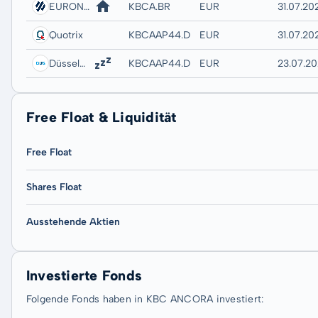
EURONEXT - EURONEXT BRUSSELS
KBCA.BR
EUR
31.07.202
Quotrix
KBCAAP44.DUSD
EUR
31.07.20
Düsseldorf
KBCAAP44.DUSB
EUR
23.07.20
Free Float & Liquidität
Free Float
Shares Float
Ausstehende Aktien
Investierte Fonds
Folgende Fonds haben in KBC ANCORA investiert: