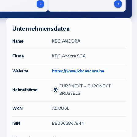
Unternehmensdaten
Name
KBC ANCORA
Firma
KBC Ancora SCA
Website
https://www.kbcancora.be
20 Jahre
Max
69,04 %
453,78 %
EURONEXT - EURONEXT
Heimatbörse
BRUSSELS
WKN
A0MU0L
ISIN
BE0003867844