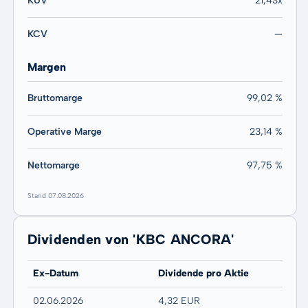
KUV
21,43x
KCV
—
Margen
Bruttomarge
99,02 %
Operative Marge
23,14 %
Nettomarge
97,75 %
Stand 07.08.2026
Dividenden von 'KBC ANCORA'
Ex-Datum
Dividende pro Aktie
02.06.2026
4,32 EUR