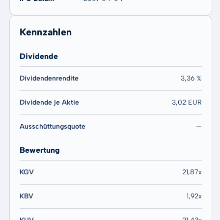
Kennzahlen
Dividende
Dividendenrendite
3,36 %
Dividende je Aktie
3,02 EUR
Ausschüttungsquote
—
Bewertung
KGV
21,87x
KBV
1,92x