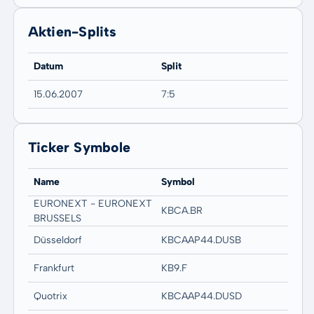
Aktien-Splits
Datum
Split
15.06.2007
7:5
Ticker Symbole
Name
Symbol
EURONEXT - EURONEXT
KBCA.BR
BRUSSELS
Düsseldorf
KBCAAP44.DUSB
Frankfurt
KB9.F
Quotrix
KBCAAP44.DUSD