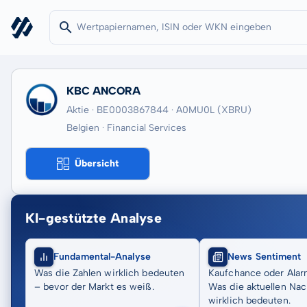
KBC ANCORA
Aktie · BE0003867844
· A0MU0L
(XBRU)
Belgien · Financial Services
Übersicht
KI-gestützte Analyse
Fundamental-Analyse
News Sentiment
Was die Zahlen wirklich bedeuten
Kaufchance oder Alar
– bevor der Markt es weiß.
Was die aktuellen Nac
wirklich bedeuten.