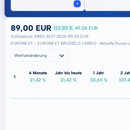
89,00 EUR
122,83 %
49,06 EUR
Schlusskurs XBRU 31.07.2026: 89,00 EUR
EURONEXT - EURONEXT BRUSSELS (XBRU) · Aktuelle Kurse u
Wertveränderung
3 Monate
6 Monate
Jahr bis heute
1 Jahr
2 Ja
11,39 %
21,42 %
21,42 %
30,69 %
109,4