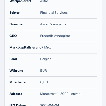
Wertpapierart
Aktie
Sektor
Financial Services
Branche
Asset Management
CEO
Frederik Vandepitte
Marktkapitalisierung
7 Mrd.
Land
Belgien
Währung
EUR
Mitarbeiter
0,0 T
Adresse
Muntstraat 1, 3000 Leuven
IPO Datum
2001-04-04