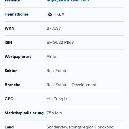
Website
https://www.kwih.com
Heimatbörse
HKEX
WKN
877637
ISIN
BMG5321P1169
Wertpapierart
Aktie
Sektor
Real Estate
Branche
Real Estate - Development
CEO
Yiu Tung Lui
Marktkapitalisierung
756 Mio
Land
Sonderverwaltungsregion Hongkong