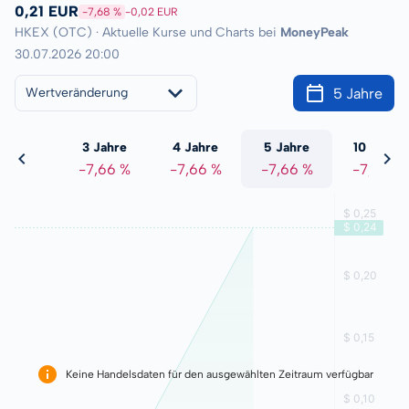
0,21 EUR
-7,68 %
-0,02 EUR
HKEX (OTC) · Aktuelle Kurse und Charts bei
MoneyPeak
30.07.2026 20:00
5 Jahre
Wertveränderung
 Jahre
3 Jahre
4 Jahre
5 Jahre
10 Jahre
7,66 %
-7,66 %
-7,66 %
-7,66 %
-7,66 %
Keine Handelsdaten für den ausgewählten Zeitraum verfügbar