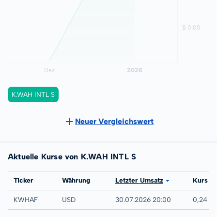
K.WAH INTL S
Neuer Vergleichswert
Aktuelle Kurse von K.WAH INTL S
Börse
Ticker
Währung
Letzter Umsatz
Kurs
UTC
KWHAF
USD
30.07.2026 20:00
0,24 U