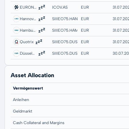
EURONEXT - EURONEXT AMSTERDAM
ICOV.AS
EUR
31.07.202
Hannover
SIIIEO75.HANB
EUR
31.07.20
Hamburg
SIIIEO75.HAMB
EUR
31.07.20
Quotrix
SIIIEO75.DUSD
EUR
31.07.20
Düsseldorf
SIIIEO75.DUSB
EUR
30.07.20
Asset Allocation
Vermögenswert
Anleihen
Geldmarkt
Cash Collateral and Margins