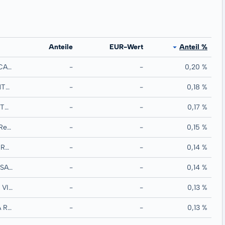
Anteile
EUR-Wert
Anteil %
AYT CEDULAS CAJAS GLOBAL
-
-
0,20 %
ING BANK NV MTN RegS
-
-
0,18 %
NATIONAL WESTMINSTER BANK PLC MTN RegS
-
-
0,17 %
LIBERBANK SA RegS
-
-
0,15 %
SOCIETE GENERALE SCF MTN RegS
-
-
0,14 %
ING BELGIQUE SA RegS
-
-
0,14 %
BANCO BILBAO VIZCAYA ARGENTARIA SA
-
-
0,13 %
KUTXABANK SA RegS
-
-
0,13 %