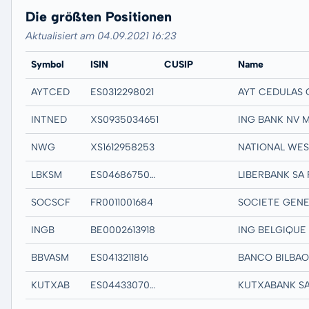
Die größten Positionen
Aktualisiert am 04.09.2021 16:23
Symbol
ISIN
CUSIP
Name
AYTCED
ES0312298021
INTNED
XS0935034651
NWG
XS1612958253
LBKSM
ES0468675030
SOCSCF
FR0011001684
INGB
BE0002613918
BBVASM
ES0413211816
KUTXAB
ES0443307063