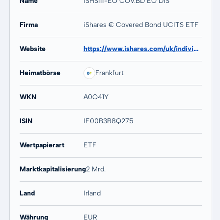
Name
ISHSIII-EO COV.BD EO DIS
Firma
iShares € Covered Bond UCITS ETF
Website
https://www.ishares.com/uk/individual/en/products/251842/ishares-euro-covered-bond-ucits-etf
Heimatbörse
Frankfurt
WKN
A0Q41Y
ISIN
IE00B3B8Q275
Wertpapierart
ETF
Marktkapitalisierung
2 Mrd.
Land
Irland
Währung
EUR