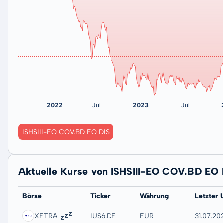
ISHSIII-EO COV.BD EO DIS
Aktuelle Kurse von ISHSIII-EO COV.BD EO 
Börse
Ticker
Währung
Letzter 
XETRA
IUS6.DE
EUR
31.07.20