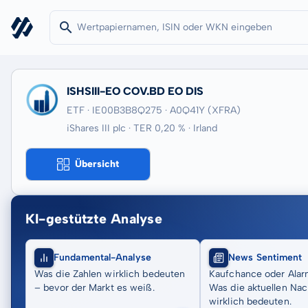
ISHSIII-EO COV.BD EO DIS
ETF · IE00B3B8Q275
· A0Q41Y
(XFRA)
iShares III plc · TER 0,20 % · Irland
Übersicht
KI-gestützte Analyse
Fundamental-Analyse
News Sentiment
Was die Zahlen wirklich bedeuten
Kaufchance oder Alar
– bevor der Markt es weiß.
Was die aktuellen Nac
wirklich bedeuten.