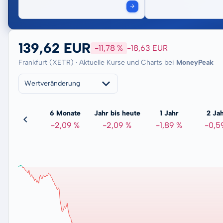
139,62 EUR
-11,78 %
-18,63 EUR
Frankfurt (XETR) · Aktuelle Kurse und Charts bei
MoneyPeak
Wertveränderung
3 Monate
6 Monate
Jahr bis heute
1 Jahr
2 Ja
-1,33 %
-2,09 %
-2,09 %
-1,89 %
-0,5