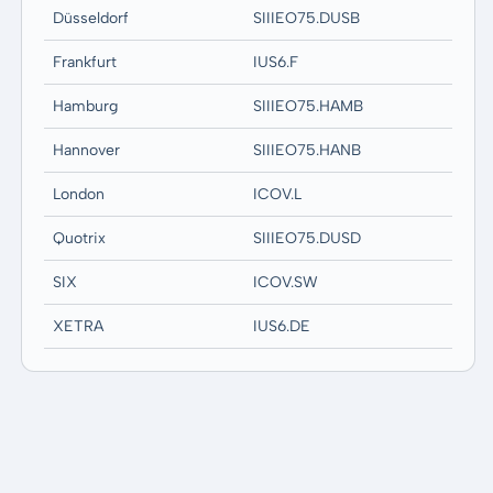
Düsseldorf
SIIIEO75.DUSB
Frankfurt
IUS6.F
Hamburg
SIIIEO75.HAMB
Hannover
SIIIEO75.HANB
London
ICOV.L
Quotrix
SIIIEO75.DUSD
SIX
ICOV.SW
XETRA
IUS6.DE