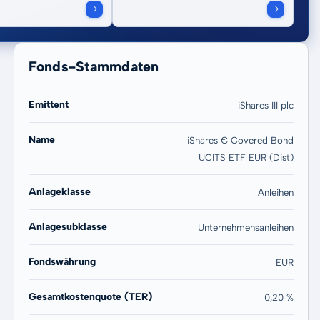
Fonds-Stammdaten
Emittent
iShares III plc
Name
iShares € Covered Bond
UCITS ETF EUR (Dist)
20 Jahre
Max
5,26 %
5,26 %
Anlageklasse
Anleihen
Anlagesubklasse
Unternehmensanleihen
Fondswährung
EUR
Gesamtkostenquote (TER)
0,20 %