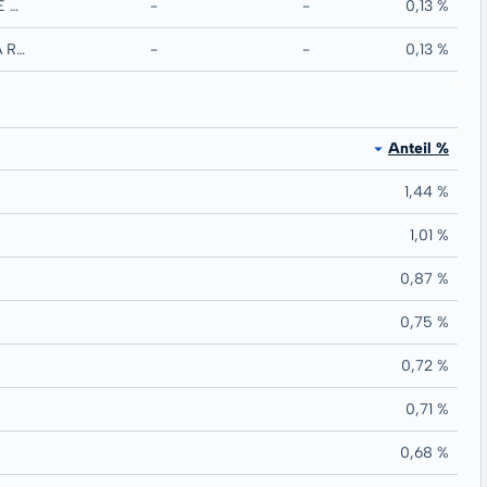
COOPERATIEVE RABOBANK UA MTN RegS
-
-
0,13 %
UNICREDIT SPA RegS
-
-
0,13 %
Anteil %
1,44 %
1,01 %
0,87 %
0,75 %
0,72 %
0,71 %
0,68 %