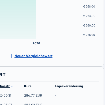
Neuer Vergleichswert
 RT
Umsatz
Kurs
Tagesveränderung
26 06:31
286,77 EUR
-
26 05:27
284,92 EUR
-