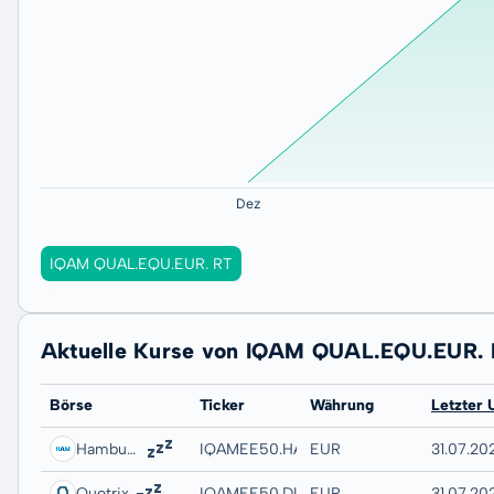
IQAM QUAL.EQU.EUR. RT
Aktuelle Kurse von IQAM QUAL.EQU.EUR.
Börse
Ticker
Währung
Letzter 
Hamburg
IQAMEE50.HAMB
EUR
31.07.20
Quotrix
IQAMEE50.DUSD
EUR
31.07.20