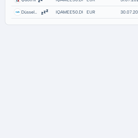
Düsseldorf
IQAMEE50.DUSB
EUR
30.07.20