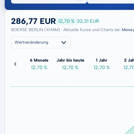
286,77 EUR
12,70 %
32,31 EUR
BOERSE BERLIN (XHAM) · Aktuelle Kurse und Charts bei
Mone
Wertveränderung
3 Monate
6 Monate
Jahr bis heute
1 Jahr
2 Ja
4,54 %
12,70 %
12,70 %
12,70 %
12,7