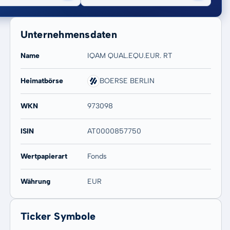
Unternehmensdaten
Name
IQAM QUAL.EQU.EUR. RT
Heimatbörse
BOERSE BERLIN
20 Jahre
Max
WKN
973098
12,70 %
12,70 %
ISIN
AT0000857750
Wertpapierart
Fonds
Währung
EUR
Ticker Symbole