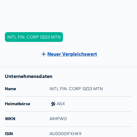
INTL FIN. CORP 13/23 MTN
Neuer Vergleichswert
Unternehmensdaten
Name
INTL FIN. CORP 13/23 MTN
Heimatbörse
ASX
WKN
A1HPWG
ISIN
AU0000IFXHK9