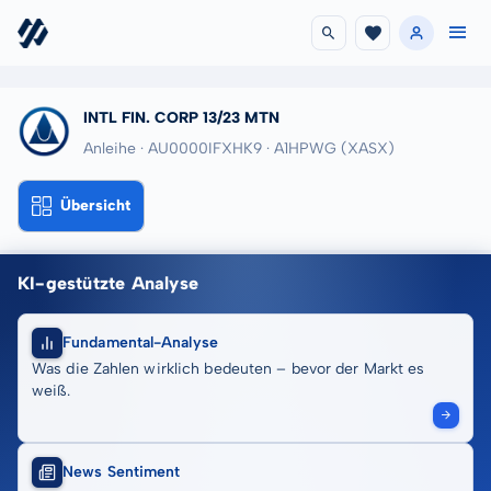
INTL FIN. CORP 13/23 MTN
Anleihe · AU0000IFXHK9
· A1HPWG
(XASX)
Übersicht
KI-gestützte Analyse
Fundamental-Analyse
Was die Zahlen wirklich bedeuten – bevor der Markt es
weiß.
News Sentiment