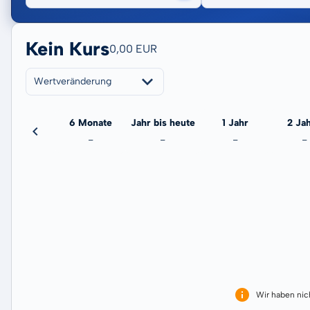
Kein Kurs
0,00 EUR
Wertveränderung
3 Monate
6 Monate
Jahr bis heute
1 Jahr
2 Ja
-
-
-
-
-
Wir haben ni