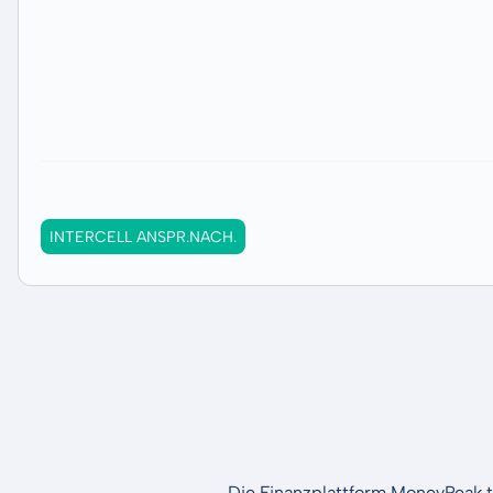
INTERCELL ANSPR.NACH.
Die Finanzplattform MoneyPeak t