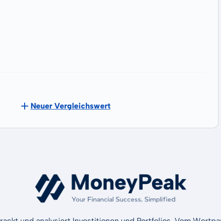
Neuer Vergleichswert
rackt und analysiert Investitionen und Portfolios. Vom Wertp