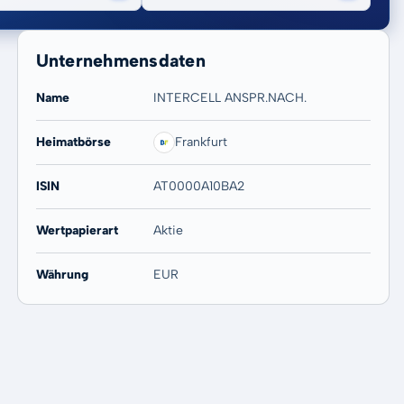
Unternehmensdaten
Name
INTERCELL ANSPR.NACH.
Heimatbörse
Frankfurt
20 Jahre
Max
-
-
ISIN
AT0000A10BA2
Wertpapierart
Aktie
Währung
EUR