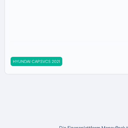
HYUNDAI CAP.SVCS 2021
Die Finanzplattform MoneyPeak t