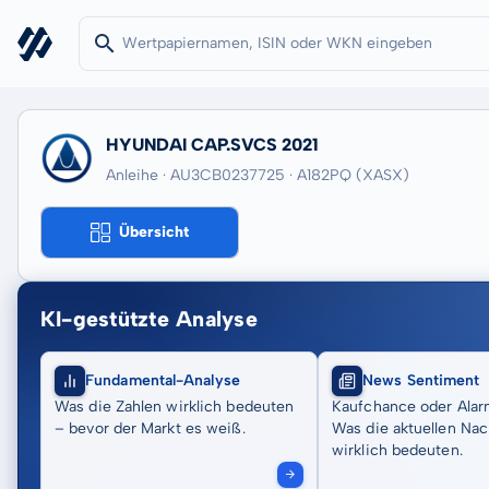
HYUNDAI CAP.SVCS 2021
Anleihe · AU3CB0237725
· A182PQ
(XASX)
Übersicht
KI-gestützte Analyse
Fundamental-Analyse
News Sentiment
Was die Zahlen wirklich bedeuten
Kaufchance oder Alar
– bevor der Markt es weiß.
Was die aktuellen Nac
wirklich bedeuten.