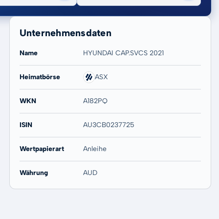
Unternehmensdaten
Name
HYUNDAI CAP.SVCS 2021
Heimatbörse
ASX
20 Jahre
Max
-
-
WKN
A182PQ
ISIN
AU3CB0237725
Wertpapierart
Anleihe
Währung
AUD