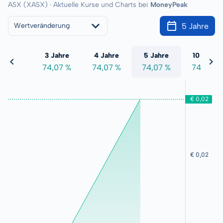
ASX (XASX) · Aktuelle Kurse und Charts bei
MoneyPeak
5 Jahre
Wertveränderung
 Jahre
3 Jahre
4 Jahre
5 Jahre
10 Jahre
4,07 %
74,07 %
74,07 %
74,07 %
74,07 %