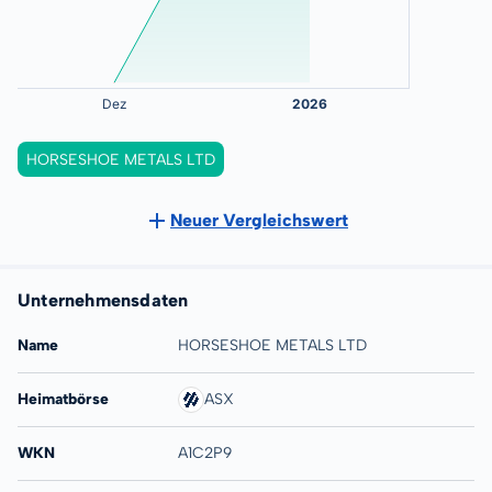
HORSESHOE METALS LTD
Neuer Vergleichswert
Unternehmensdaten
Name
HORSESHOE METALS LTD
Heimatbörse
ASX
WKN
A1C2P9