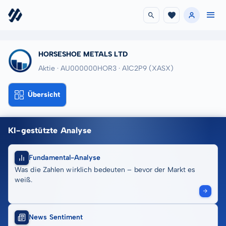
HORSESHOE METALS LTD
Aktie · AU000000HOR3
· A1C2P9
(XASX)
Übersicht
KI-gestützte Analyse
Fundamental-Analyse
Was die Zahlen wirklich bedeuten – bevor der Markt es
weiß.
News Sentiment