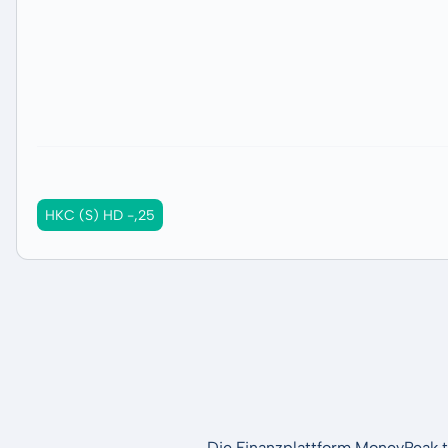
HKC (S) HD -,25
Die Finanzplattform MoneyPeak t