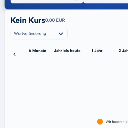
Kein Kurs
0,00 EUR
Wertveränderung
3 Monate
6 Monate
Jahr bis heute
1 Jahr
2 Ja
-
-
-
-
-
Wir haben ni