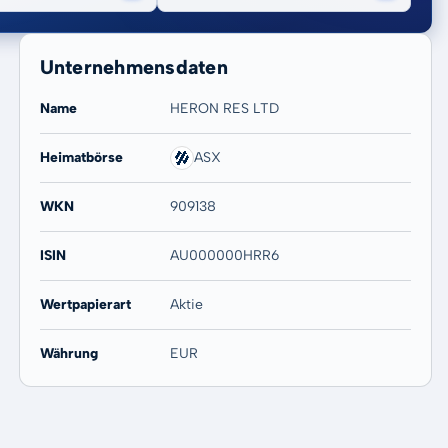
Unternehmensdaten
Name
HERON RES LTD
Heimatbörse
ASX
20 Jahre
Max
-
-
WKN
909138
ISIN
AU000000HRR6
Wertpapierart
Aktie
Währung
EUR