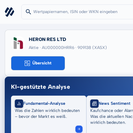
HERON RES LTD
Aktie · AU000000HRR6
· 909138
(XASX)
Übersicht
KI-gestützte Analyse
Fundamental-Analyse
News Sentiment
Was die Zahlen wirklich bedeuten
Kaufchance oder Alar
– bevor der Markt es weiß.
Was die aktuellen Nac
wirklich bedeuten.