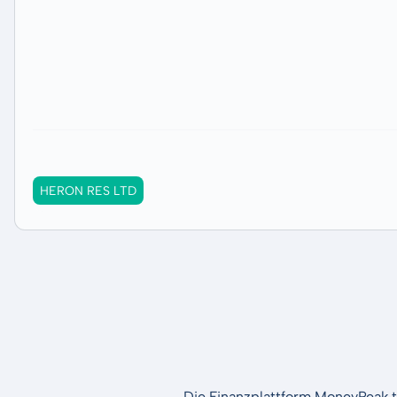
HERON RES LTD
Die Finanzplattform MoneyPeak t