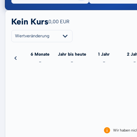
Kein Kurs
0,00 EUR
Wertveränderung
3 Monate
6 Monate
Jahr bis heute
1 Jahr
2 Ja
-
-
-
-
-
Wir haben ni