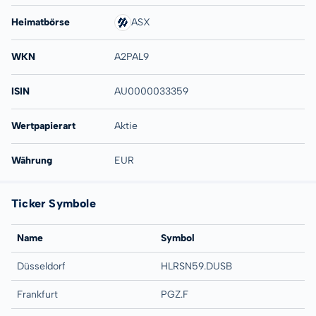
Heimatbörse
ASX
WKN
A2PAL9
ISIN
AU0000033359
Wertpapierart
Aktie
Währung
EUR
Ticker Symbole
Name
Symbol
Düsseldorf
HLRSN59.DUSB
Frankfurt
PGZ.F