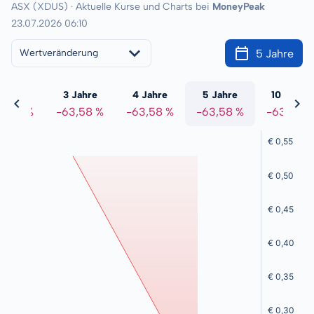
ASX (XDUS) · Aktuelle Kurse und Charts bei
MoneyPeak
23.07.2026 06:10
5 Jahre
Wertveränderung
 Jahre
3 Jahre
4 Jahre
5 Jahre
10 Jahre
3,58 %
-63,58 %
-63,58 %
-63,58 %
-63,58 %