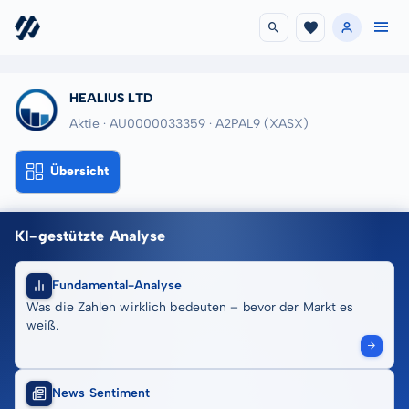
HEALIUS LTD
Aktie · AU0000033359
· A2PAL9
(XASX)
Übersicht
KI-gestützte Analyse
Fundamental-Analyse
Was die Zahlen wirklich bedeuten – bevor der Markt es
weiß.
News Sentiment