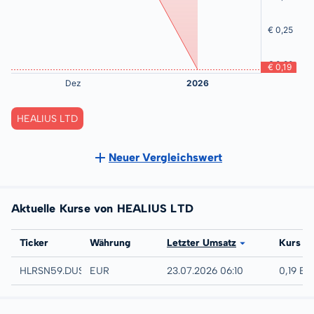
HEALIUS LTD
Neuer Vergleichswert
Aktuelle Kurse von HEALIUS LTD
Börse
Ticker
Währung
Letzter Umsatz
Kurs
Düsseldorf
HLRSN59.DUSB
EUR
23.07.2026 06:10
0,19 EU