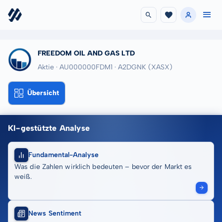
FREEDOM OIL AND GAS LTD
Aktie · AU000000FDM1
· A2DGNK
(XASX)
Übersicht
KI-gestützte Analyse
Fundamental-Analyse
Was die Zahlen wirklich bedeuten – bevor der Markt es
weiß.
News Sentiment