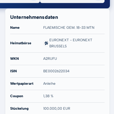
Unternehmensdaten
Name
FLAEMISCHE GEM. 18-33 MTN
EURONEXT - EURONEXT
Heimatbörse
20 Jahre
Max
BRUSSELS
-
-
WKN
A2RUFU
ISIN
BE0002622034
Wertpapierart
Anleihe
Coupon
1,38 %
Stückelung
100.000,00 EUR