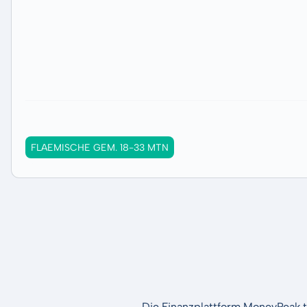
FLAEMISCHE GEM. 18-33 MTN
Die Finanzplattform MoneyPeak t