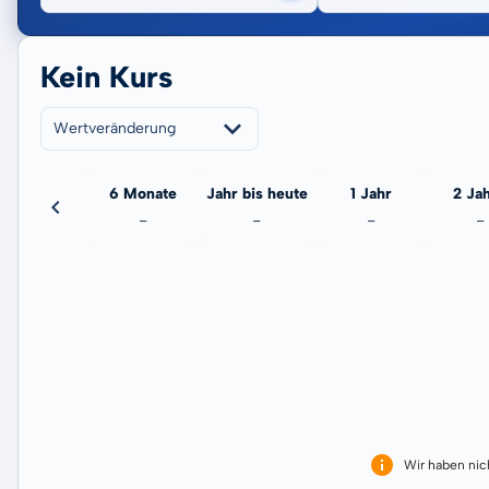
Kein Kurs
Wertveränderung
3 Monate
6 Monate
Jahr bis heute
1 Jahr
2 Ja
-
-
-
-
-
Wir haben ni