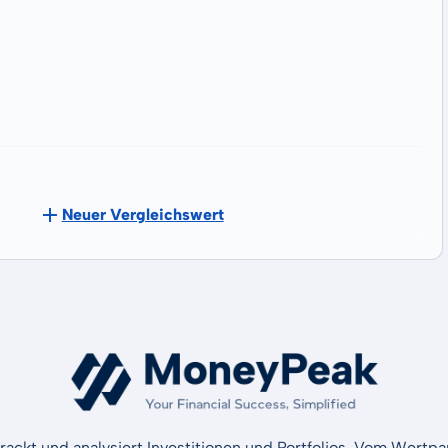
Neuer Vergleichswert
rackt und analysiert Investitionen und Portfolios. Vom Wertp