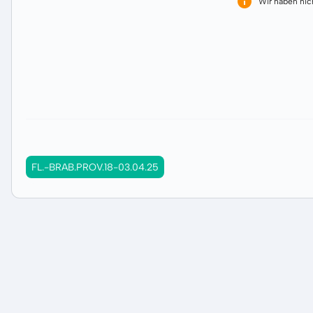
Wir haben ni
FL.-BRAB.PROV.18-03.04.25