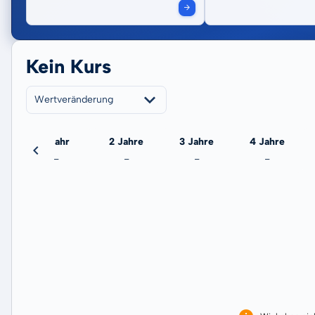
Kein Kurs
Wertveränderung
eute
1 Jahr
2 Jahre
3 Jahre
4 Jahre
-
-
-
-