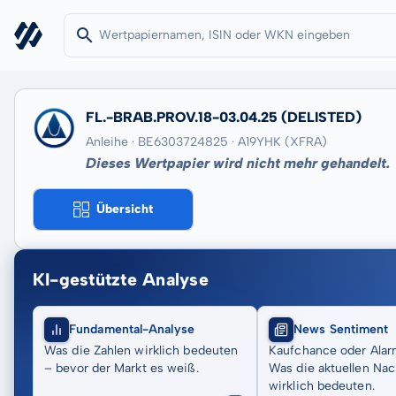
FL.-BRAB.PROV.18-03.04.25
(DELISTED)
Anleihe · BE6303724825
· A19YHK
(XFRA)
Dieses Wertpapier wird nicht mehr gehandelt.
Übersicht
KI-gestützte Analyse
Fundamental-Analyse
News Sentiment
Was die Zahlen wirklich bedeuten
Kaufchance oder Alar
– bevor der Markt es weiß.
Was die aktuellen Nac
wirklich bedeuten.