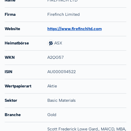
Name
FIREFINCH LTD
Firma
Firefinch Limited
Website
https://www.firefinchltd.com
Heimatbörse
ASX
WKN
A2QG57
ISIN
AU0000114522
Wertpapierart
Aktie
Sektor
Basic Materials
Branche
Gold
Scott Frederick Lowe Gard., MAICD, MBA,