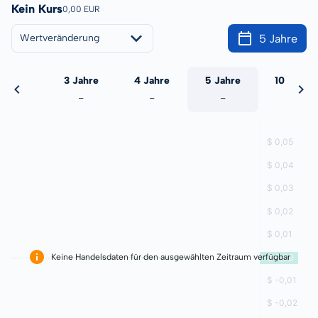
Kein Kurs
0,00 EUR
5 Jahre
Wertveränderung
 Jahre
3 Jahre
4 Jahre
5 Jahre
10 Jahre
-
-
-
-
-
Keine Handelsdaten für den ausgewählten Zeitraum verfügbar