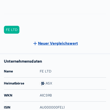
FE LTD
Neuer Vergleichswert
Unternehmensdaten
Name
FE LTD
Heimatbörse
ASX
WKN
A1CS9B
ISIN
AU000000FEL1