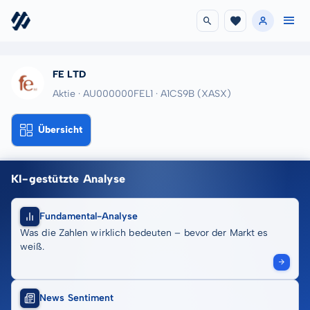
FE LTD
Aktie · AU000000FEL1
· A1CS9B
(XASX)
Übersicht
KI-gestützte Analyse
Fundamental-Analyse
Was die Zahlen wirklich bedeuten – bevor der Markt es
weiß.
News Sentiment