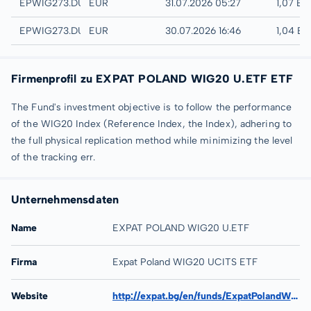
Quotrix
EPWIG273.DUSD
EUR
31.07.2026 05:27
1,07 EU
Düsseldorf
EPWIG273.DUSB
EUR
30.07.2026 16:46
1,04 E
Firmenprofil zu EXPAT POLAND WIG20 U.ETF ETF
The Fund's investment objective is to follow the performance
of the WIG20 Index (Reference Index, the Index), adhering to
the full physical replication method while minimizing the level
of the tracking err.
Unternehmensdaten
Name
EXPAT POLAND WIG20 U.ETF
Firma
Expat Poland WIG20 UCITS ETF
Website
http://expat.bg/en/funds/ExpatPolandWIG20