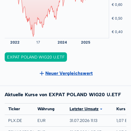
EXPAT POLAND WIG20 U.ETF
Neuer Vergleichswert
Aktuelle Kurse von EXPAT POLAND WIG20 U.ETF
Börse
Ticker
Währung
Letzter Umsatz
Kurs
XETRA
PLX.DE
EUR
31.07.2026 11:13
1,07 EU