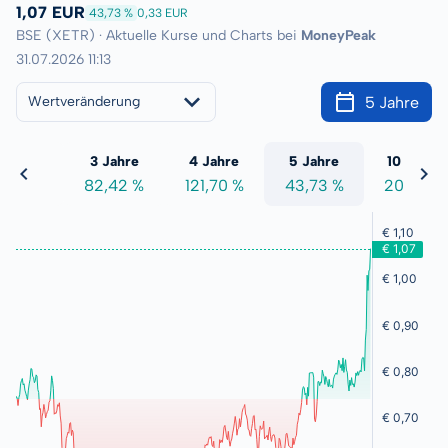
1,07 EUR
43,73 %
0,33 EUR
BSE (XETR) · Aktuelle Kurse und Charts bei
MoneyPeak
31.07.2026 11:13
5 Jahre
Wertveränderung
 Jahre
3 Jahre
4 Jahre
5 Jahre
10 Jahre
1,55 %
82,42 %
121,70 %
43,73 %
20,54 %