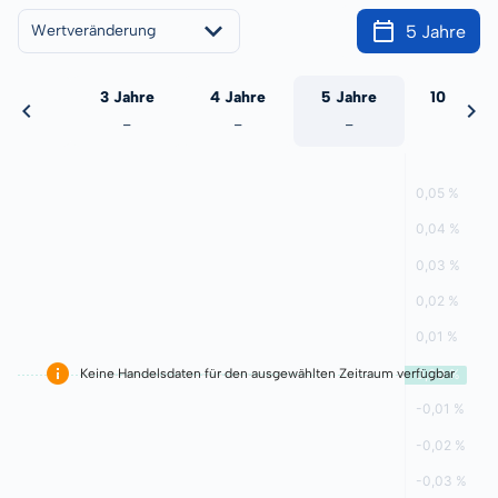
5 Jahre
Wertveränderung
 Jahre
3 Jahre
4 Jahre
5 Jahre
10 Jahre
-
-
-
-
-
Keine Handelsdaten für den ausgewählten Zeitraum verfügbar