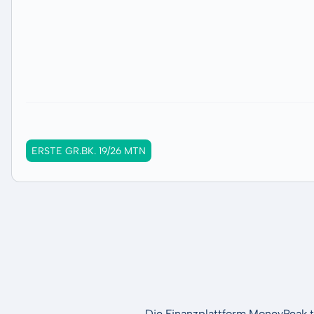
ERSTE GR.BK. 19/26 MTN
Die Finanzplattform MoneyPeak t