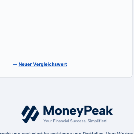
Neuer Vergleichswert
rackt und analysiert Investitionen und Portfolios. Vom Wertp