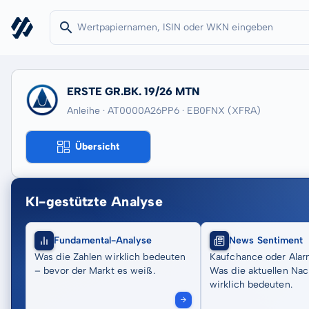
ERSTE GR.BK. 19/26 MTN
Anleihe · AT0000A26PP6
· EB0FNX
(XFRA)
Übersicht
KI-gestützte Analyse
Fundamental-Analyse
News Sentiment
Was die Zahlen wirklich bedeuten
Kaufchance oder Alar
– bevor der Markt es weiß.
Was die aktuellen Nac
wirklich bedeuten.