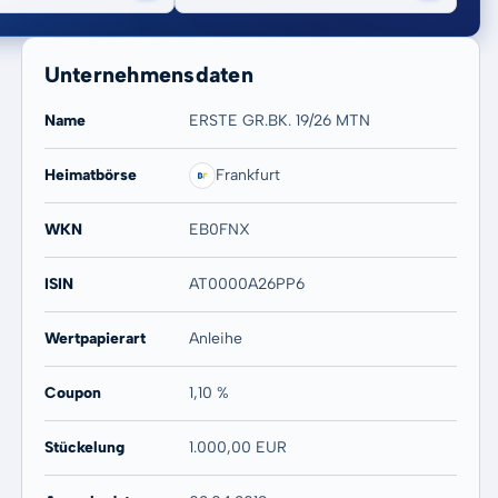
Unternehmensdaten
Name
ERSTE GR.BK. 19/26 MTN
Heimatbörse
Frankfurt
20 Jahre
Max
-
-
WKN
EB0FNX
ISIN
AT0000A26PP6
Wertpapierart
Anleihe
Coupon
1,10 %
Stückelung
1.000,00 EUR