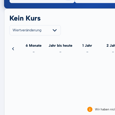
Kein Kurs
Wertveränderung
3 Monate
6 Monate
Jahr bis heute
1 Jahr
2 Ja
-
-
-
-
-
Wir haben ni