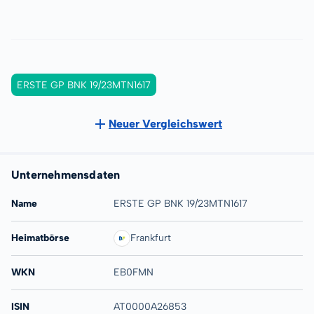
ERSTE GP BNK 19/23MTN1617
Neuer Vergleichswert
Unternehmensdaten
Name
ERSTE GP BNK 19/23MTN1617
Heimatbörse
Frankfurt
WKN
EB0FMN
ISIN
AT0000A26853