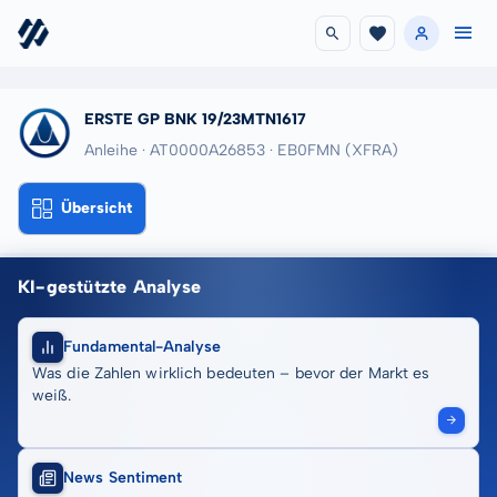
ERSTE GP BNK 19/23MTN1617
Anleihe · AT0000A26853
· EB0FMN
(XFRA)
Übersicht
KI-gestützte Analyse
Fundamental-Analyse
Was die Zahlen wirklich bedeuten – bevor der Markt es
weiß.
News Sentiment