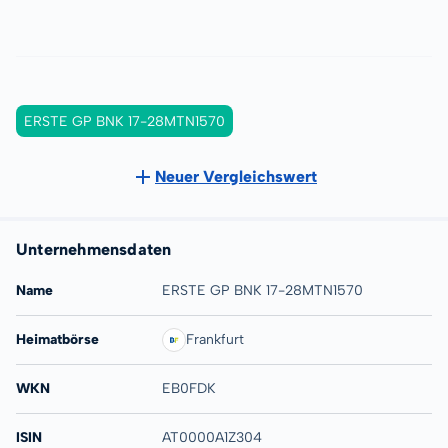
ERSTE GP BNK 17-28MTN1570
Neuer Vergleichswert
Unternehmensdaten
Name
ERSTE GP BNK 17-28MTN1570
Heimatbörse
Frankfurt
WKN
EB0FDK
ISIN
AT0000A1Z304