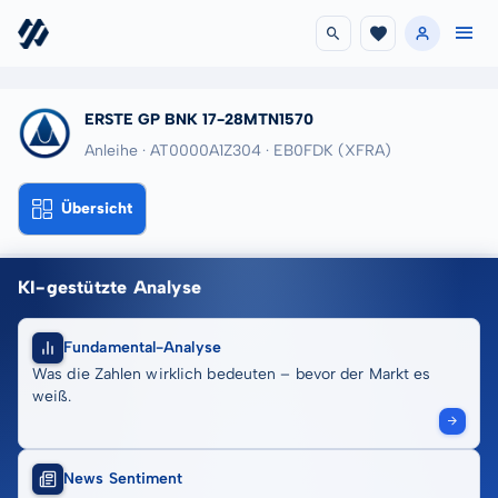
ERSTE GP BNK 17-28MTN1570
Anleihe · AT0000A1Z304
· EB0FDK
(XFRA)
Übersicht
KI-gestützte Analyse
Fundamental-Analyse
Was die Zahlen wirklich bedeuten – bevor der Markt es
weiß.
News Sentiment