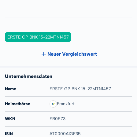
ERSTE GP BNK 15-22MTN1457
Neuer Vergleichswert
Unternehmensdaten
Name
ERSTE GP BNK 15-22MTN1457
Heimatbörse
Frankfurt
WKN
EB0EZ3
ISIN
AT0000A1GF35