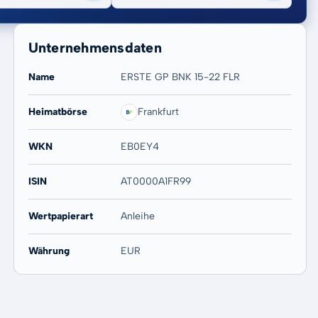
Unternehmensdaten
Name
ERSTE GP BNK 15-22 FLR
Heimatbörse
Frankfurt
20 Jahre
Max
-
-
WKN
EB0EY4
ISIN
AT0000A1FR99
Wertpapierart
Anleihe
Währung
EUR