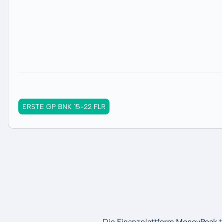
ERSTE GP BNK 15-22 FLR
Die Finanzplattform MoneyPeak t