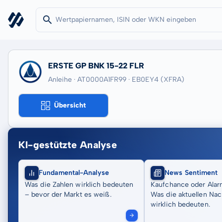
ERSTE GP BNK 15-22 FLR
Anleihe · AT0000A1FR99
· EB0EY4
(XFRA)
Übersicht
KI-gestützte Analyse
Fundamental-Analyse
News Sentiment
Was die Zahlen wirklich bedeuten
Kaufchance oder Alar
– bevor der Markt es weiß.
Was die aktuellen Nac
wirklich bedeuten.