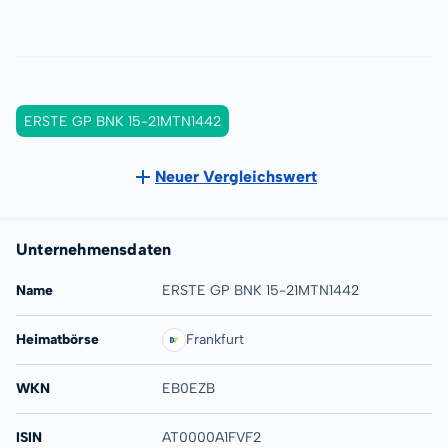
ERSTE GP BNK 15-21MTN1442
Neuer Vergleichswert
Unternehmensdaten
Name
ERSTE GP BNK 15-21MTN1442
Heimatbörse
Frankfurt
WKN
EB0EZB
ISIN
AT0000A1FVF2