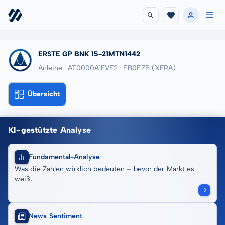
ERSTE GP BNK 15-21MTN1442
Anleihe · AT0000A1FVF2
· EB0EZB
(XFRA)
Übersicht
KI-gestützte Analyse
Fundamental-Analyse
Was die Zahlen wirklich bedeuten – bevor der Markt es
weiß.
News Sentiment