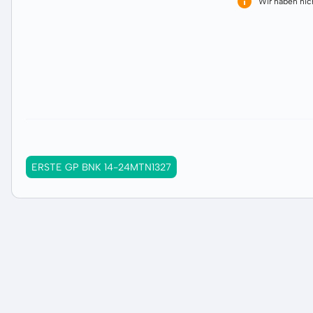
Wir haben ni
ERSTE GP BNK 14-24MTN1327