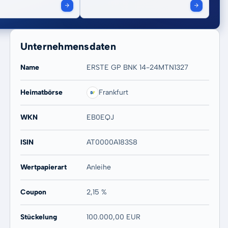
Unternehmensdaten
Name
ERSTE GP BNK 14-24MTN1327
Heimatbörse
Frankfurt
WKN
EB0EQJ
ISIN
AT0000A183S8
Wertpapierart
Anleihe
Coupon
2,15 %
Stückelung
100.000,00 EUR