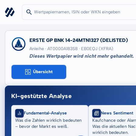
ERSTE GP BNK 14-24MTN1327
(DELISTED)
Anleihe · AT0000A183S8
· EB0EQJ
(XFRA)
Dieses Wertpapier wird nicht mehr gehandelt.
Übersicht
KI-gestützte Analyse
Fundamental-Analyse
News Sentiment
Was die Zahlen wirklich bedeuten
Kaufchance oder Alar
– bevor der Markt es weiß.
Was die aktuellen Nac
wirklich bedeuten.