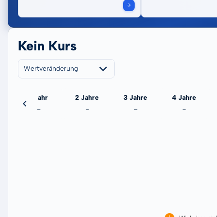
Kein Kurs
Wertveränderung
eute
1 Jahr
2 Jahre
3 Jahre
4 Jahre
-
-
-
-