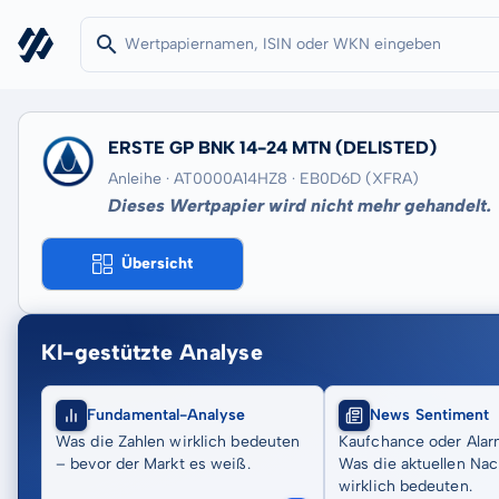
ERSTE GP BNK 14-24 MTN
(DELISTED)
Anleihe · AT0000A14HZ8
· EB0D6D
(XFRA)
Dieses Wertpapier wird nicht mehr gehandelt.
Übersicht
KI-gestützte Analyse
Fundamental-Analyse
News Sentiment
Was die Zahlen wirklich bedeuten
Kaufchance oder Alar
– bevor der Markt es weiß.
Was die aktuellen Nac
wirklich bedeuten.