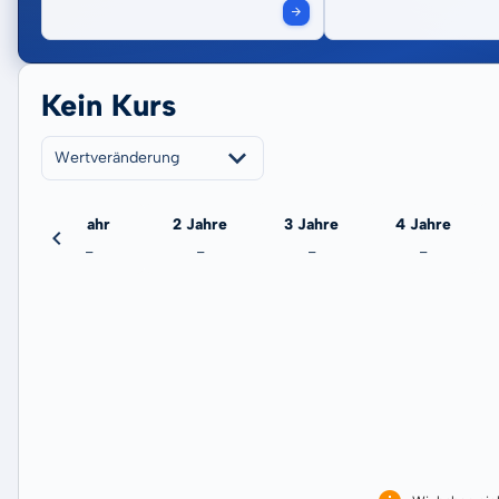
Kein Kurs
Wertveränderung
eute
1 Jahr
2 Jahre
3 Jahre
4 Jahre
-
-
-
-