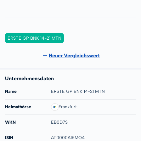
ERSTE GP BNK 14-21 MTN
Neuer Vergleichswert
Unternehmensdaten
Name
ERSTE GP BNK 14-21 MTN
Heimatbörse
Frankfurt
WKN
EB0D7S
ISIN
AT0000A15MQ4