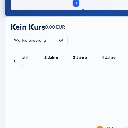
Kein Kurs
0,00 EUR
Wertveränderung
eute
1 Jahr
2 Jahre
3 Jahre
4 Jahre
-
-
-
-