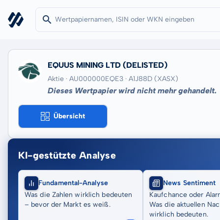
EQUUS MINING LTD
(DELISTED)
Aktie · AU000000EQE3
· A1J88D
(XASX)
Dieses Wertpapier wird nicht mehr gehandelt.
Übersicht
KI-gestützte Analyse
Fundamental-Analyse
News Sentiment
Was die Zahlen wirklich bedeuten
Kaufchance oder Alar
– bevor der Markt es weiß.
Was die aktuellen Nac
wirklich bedeuten.