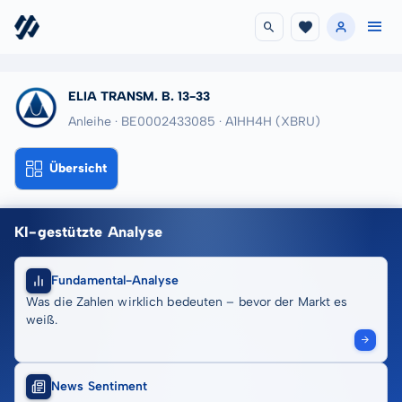
ELIA TRANSM. B. 13-33
Anleihe · BE0002433085
· A1HH4H
(XBRU)
Übersicht
KI-gestützte Analyse
Fundamental-Analyse
Was die Zahlen wirklich bedeuten – bevor der Markt es
weiß.
News Sentiment