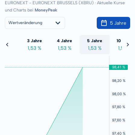
EURONEXT - EURONEXT BRUSSELS (XBRU) · Aktuelle Kurse
und Charts bei
MoneyPeak
5 Jahre
Wertveränderung
 Jahre
3 Jahre
4 Jahre
5 Jahre
10 Jahre
,53 %
1,53 %
1,53 %
1,53 %
1,53 %