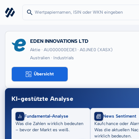
EDEN INNOVATIONS LTD
Aktie · AU000000EDE1
· A0JNE0
(XASX)
Australien · Industrials
Übersicht
KI-gestützte Analyse
Fundamental-Analyse
News Sentiment
Was die Zahlen wirklich bedeuten
Kaufchance oder Alar
– bevor der Markt es weiß.
Was die aktuellen Nac
wirklich bedeuten.