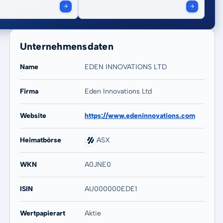
Unternehmensdaten
Name
EDEN INNOVATIONS LTD
Firma
Eden Innovations Ltd
20 Jahre
Max
Website
https://www.edeninnovations.com
-
-
Heimatbörse
ASX
WKN
A0JNE0
ISIN
AU000000EDE1
Wertpapierart
Aktie