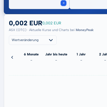
0,002 EUR
0,002 EUR
ASX (OTC) · Aktuelle Kurse und Charts bei
MoneyPeak
Wertveränderung
3 Monate
6 Monate
Jahr bis heute
1 Jahr
2 Ja
-99,75 %
-
-
-
-