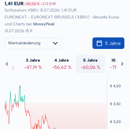
1,41 EUR
-60,06 %
-2,12 EUR
Schlusskurs XBRU 31.07.2026: 1,41 EUR
EURONEXT - EURONEXT BRUSSELS (XBRU) · Aktuelle Kurse
und Charts bei
MoneyPeak
31.07.2026 15:11
5 Jahre
Wertveränderung
 Jahre
3 Jahre
4 Jahre
5 Jahre
10 Jahre
2,54 %
-47,19 %
-56,62 %
-60,06 %
-75,69 %