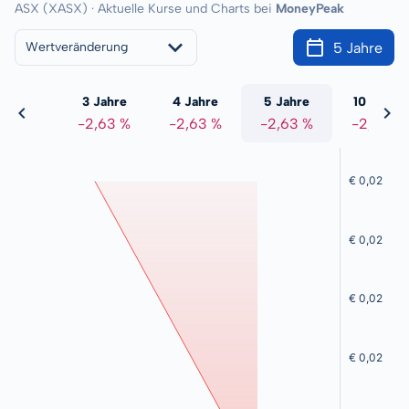
ASX (XASX) · Aktuelle Kurse und Charts bei
MoneyPeak
5 Jahre
Wertveränderung
 Jahre
3 Jahre
4 Jahre
5 Jahre
10 Jahre
2,63 %
-2,63 %
-2,63 %
-2,63 %
-2,63 %