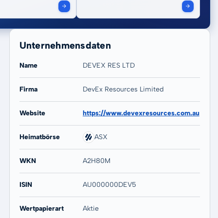
Unternehmensdaten
Name
DEVEX RES LTD
Firma
DevEx Resources Limited
20 Jahre
Max
Website
https://www.devexresources.com.au
-99,90 %
-99,90 %
Heimatbörse
ASX
WKN
A2H80M
ISIN
AU000000DEV5
Wertpapierart
Aktie