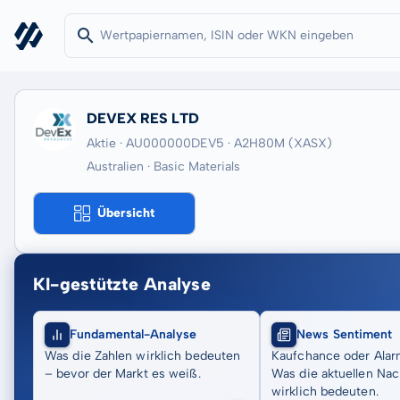
DEVEX RES LTD
Aktie · AU000000DEV5
· A2H80M
(XASX)
Australien · Basic Materials
Übersicht
KI-gestützte Analyse
Fundamental-Analyse
News Sentiment
Was die Zahlen wirklich bedeuten
Kaufchance oder Alar
– bevor der Markt es weiß.
Was die aktuellen Nac
wirklich bedeuten.