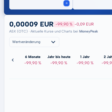
0,00009 EUR
-99,90 %
-0,09 EUR
ASX (OTC) · Aktuelle Kurse und Charts bei
MoneyPeak
Wertveränderung
3 Monate
6 Monate
Jahr bis heute
1 Jahr
2 Ja
-99,93 %
-99,90 %
-99,90 %
-99,90 %
-99,