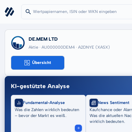
DE.MEM LTD
Aktie · AU000000DEM4
· A2DNYE
(XASX)
Übersicht
KI-gestützte Analyse
Fundamental-Analyse
News Sentiment
Was die Zahlen wirklich bedeuten
Kaufchance oder Alar
– bevor der Markt es weiß.
Was die aktuellen Nac
wirklich bedeuten.