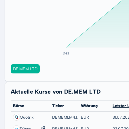
DE.MEM LTD
Aktuelle Kurse von DE.MEM LTD
Börse
Ticker
Währung
Letzter 
Quotrix
DEMEMLM4.DUSD
EUR
31.07.20
Düsseldorf
DEMEMLM4.DUSB
EUR
23.07.20