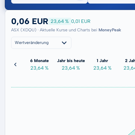
0,06 EUR
23,64 %
0,01 EUR
ASX (XDQU) · Aktuelle Kurse und Charts bei
MoneyPeak
Wertveränderung
3 Monate
6 Monate
Jahr bis heute
1 Jahr
2 Ja
17,69 %
23,64 %
23,64 %
23,64 %
23,6