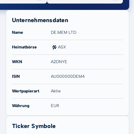
Unternehmensdaten
Name
DE.MEM LTD
Heimatbörse
ASX
20 Jahre
Max
WKN
A2DNYE
23,64 %
23,64 %
ISIN
AU000000DEM4
Wertpapierart
Aktie
Währung
EUR
Ticker Symbole