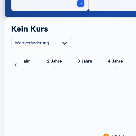
Kein Kurs
Wertveränderung
eute
1 Jahr
2 Jahre
3 Jahre
4 Jahre
-
-
-
-