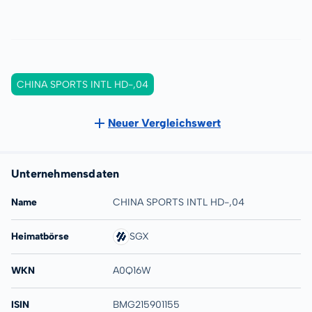
CHINA SPORTS INTL HD-,04
Neuer Vergleichswert
Unternehmensdaten
Name
CHINA SPORTS INTL HD-,04
Heimatbörse
SGX
WKN
A0Q16W
ISIN
BMG215901155