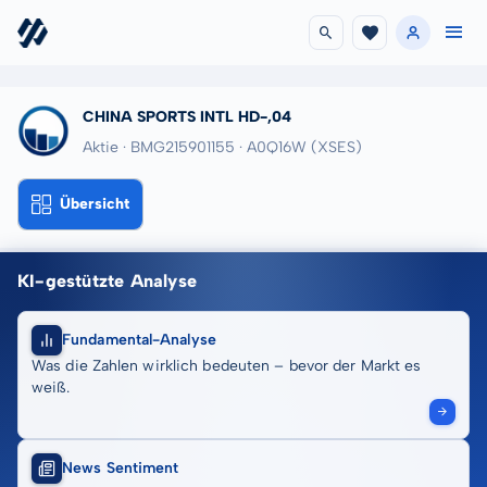
CHINA SPORTS INTL HD-,04
Aktie · BMG215901155
· A0Q16W
(XSES)
Übersicht
KI-gestützte Analyse
Fundamental-Analyse
Was die Zahlen wirklich bedeuten – bevor der Markt es
weiß.
News Sentiment