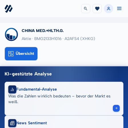
CHINA MED.+HLTH.G.
Aktie · BMG2133H1016
· A2AFS4
(XHKG)
Übersicht
KI-gestützte Analyse
Fundamental-Analyse
Was die Zahlen wirklich bedeuten – bevor der Markt es
weiß.
News Sentiment