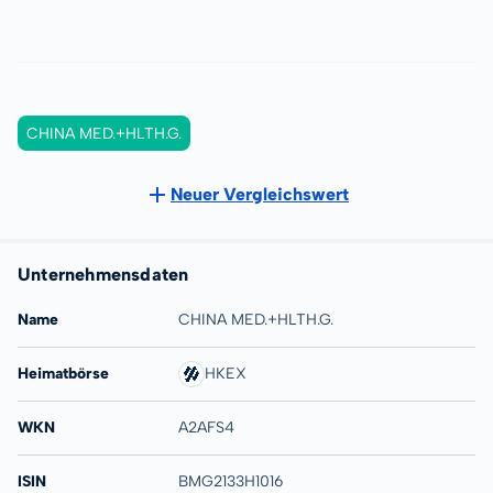
CHINA MED.+HLTH.G.
Neuer Vergleichswert
Unternehmensdaten
Name
CHINA MED.+HLTH.G.
Heimatbörse
HKEX
WKN
A2AFS4
ISIN
BMG2133H1016