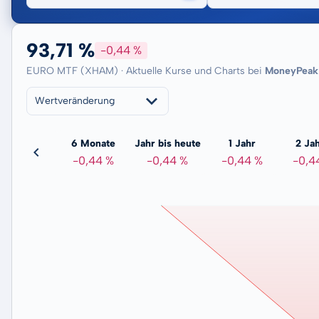
93,71 %
-0,44 %
EURO MTF (XHAM) · Aktuelle Kurse und Charts bei
MoneyPeak
Wertveränderung
3 Monate
6 Monate
Jahr bis heute
1 Jahr
2 Ja
-0,80 %
-0,44 %
-0,44 %
-0,44 %
-0,4