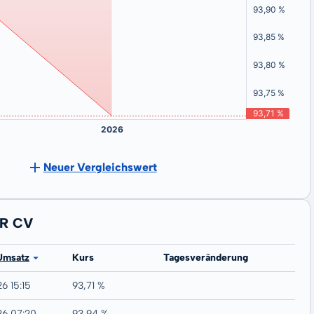
Neuer Vergleichswert
LR CV
Umsatz
Kurs
Tagesveränderung
6 15:15
93,71 %
26 07:20
93,94 %