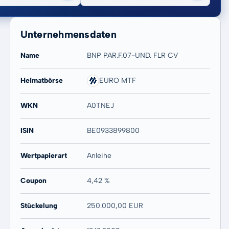
Unternehmensdaten
Name
BNP PAR.F.07-UND. FLR CV
Heimatbörse
EURO MTF
20 Jahre
Max
WKN
A0TNEJ
-0,44 %
-0,44 %
ISIN
BE0933899800
Wertpapierart
Anleihe
Coupon
4,42 %
Stückelung
250.000,00 EUR