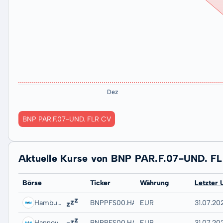
BNP PAR.F.07-UND. FLR CV
Aktuelle Kurse von BNP PAR.F.07-UND. F
Börse
Ticker
Währung
Letzter 
Hamburg
BNPPFS00.HAMB
EUR
31.07.202
Hannover
BNPPFS00.HANB
EUR
31.07.20