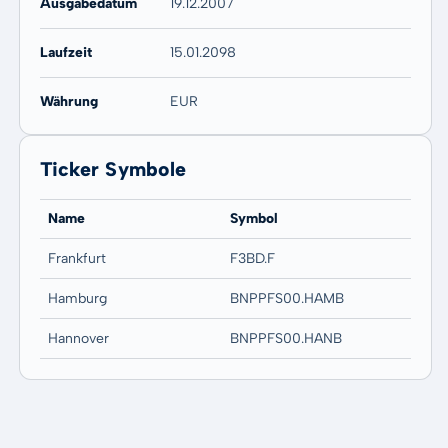
Ausgabedatum
19.12.2007
Laufzeit
15.01.2098
Währung
EUR
Ticker Symbole
Name
Symbol
Frankfurt
F3BD.F
Hamburg
BNPPFS00.HAMB
Hannover
BNPPFS00.HANB