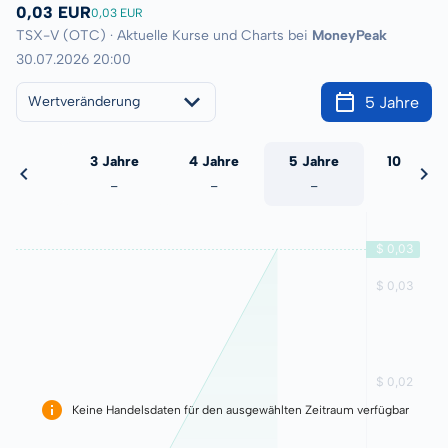
0,03 EUR
0,03 EUR
TSX-V (OTC) · Aktuelle Kurse und Charts bei
MoneyPeak
30.07.2026 20:00
5 Jahre
Wertveränderung
 Jahre
3 Jahre
4 Jahre
5 Jahre
10 Jahre
-
-
-
-
-
Keine Handelsdaten für den ausgewählten Zeitraum verfügbar