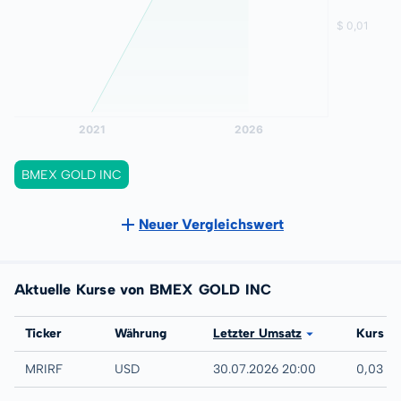
BMEX GOLD INC
Neuer Vergleichswert
Aktuelle Kurse von BMEX GOLD INC
Börse
Ticker
Währung
Letzter Umsatz
Kurs
UTC
MRIRF
USD
30.07.2026 20:00
0,03 U