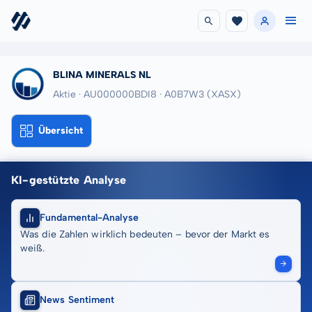
BLINA MINERALS NL
Aktie · AU000000BDI8
· A0B7W3
(XASX)
Übersicht
KI-gestützte Analyse
Fundamental-Analyse
Was die Zahlen wirklich bedeuten – bevor der Markt es
weiß.
News Sentiment