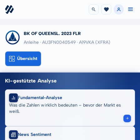
BK OF QUEENSL. 2023 FLR
Anleihe · AU3FN0040549
· A19VKA
(XFRA)
Übersicht
KI-gestützte Analyse
Fundamental-Analyse
Was die Zahlen wirklich bedeuten – bevor der Markt es
weiß.
News Sentiment